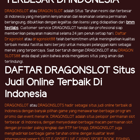
TERBESAR DI INDONESIA
DRAGONSLOT
atau
DRAGON SLOT
adalah Situs Taruhan resmi dan terbesar
di indonesia yang menjamin kenyamanan dan keamanan selama permainan
berlangsung, dibuktikan dengan legalitas dan lisensi yang didapatkan dari
bmm
testlabs
. Customer service DRAGONSLOT handal dan profesional siap
memberikan pelayanan maksimal selama 24 jam penuh setiap hari.
Daftar
Dragonslot
atau
dragonslot88
telah berkomitmen untuk meningkatkan kualitas
terbaik melalui fasilitas kami berjanji untuk melayani pelanggan kami sebagai
merek yang terpercaya. Saat bertaruh dengan DRAGONSLOT atau
DRAGON
SLOTS88
anda dapat yakin bahwa anda mengakses situs yang aman dan
terlindungi.
DAFTAR DRAGONSLOT Situs
Judi Online Terbaik Di
Indonesia
DRAGONSLOT
atau
DRAGONSLOTS
hadir sebagai situs judi online terbaik di
Indonesia dengan banyak pilihan game yang menawarkan berbagai program
promo dan event menarik. DRAGONSLOT adalah situs pelopor permainan slot
terbesar di Indonesia, dengan menyediakan berbagai macam permainan slot
dengan provider paling lengkap dan RTP tertinggi, DRAGONSLOT
juga
menghadirkan berbagai game
taruhan online
dengan kualitar level
internasional seperti SLOT, E-SPORT, LIVE CASINO, SPORT BOOK, FISHING,