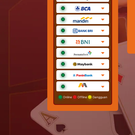
Online
Offline
Gangguan