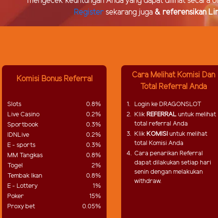
mengecek keuntungan Anda yang dapat dilihat secara o
Register
sekarang juga
& referensikan Li
Cara Melihat Komisi Dan
Komisi Bonus Referral
Total Referral Anda
Slots
0.8%
1.
Login ke DRAGONSLOT
Live Casino
0.2%
2.
Klik
REFERRAL
untuk melihat
total referral Anda
Sportbook
0.3%
3.
Klik
KOMISI
untuk melihat
IDNLive
0.2%
total Komisi Anda
E - sports
0.3%
4.
Cara penarikan Referral
MM Tangkas
0.8%
dapat dilakukan setiap hari
Togel
2%
senin dengan melakukan
Tembak Ikan
0.8%
withdraw.
E - Lottery
1%
Poker
15%
Proxy bet
0.05%